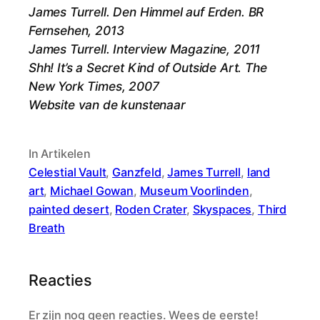
James Turrell. Den Himmel auf Erden. BR
Fernsehen, 2013
James Turrell. Interview Magazine, 2011
Shh! It’s a Secret Kind of Outside Art. The
New York Times, 2007
Website van de kunstenaar
In Artikelen
Celestial Vault
, 
Ganzfeld
, 
James Turrell
, 
land
art
, 
Michael Gowan
, 
Museum Voorlinden
, 
painted desert
, 
Roden Crater
, 
Skyspaces
, 
Third
Breath
Reacties
Er zijn nog geen reacties. Wees de eerste!