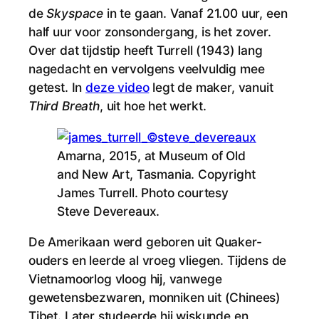
de
Skyspace
in te gaan. Vanaf 21.00 uur, een
half uur voor zonsondergang, is het zover.
Over dat tijdstip heeft Turrell (1943) lang
nagedacht en vervolgens veelvuldig mee
getest. In
deze video
legt de maker, vanuit
Third Breath
, uit hoe het werkt.
Amarna, 2015, at Museum of Old
and New Art, Tasmania. Copyright
James Turrell. Photo courtesy
Steve Devereaux.
De Amerikaan werd geboren uit Quaker-
ouders en leerde al vroeg vliegen. Tijdens de
Vietnamoorlog vloog hij, vanwege
gewetensbezwaren, monniken uit (Chinees)
Tibet. Later studeerde hij wiskunde en