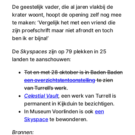
De geestelijk vader, die al jaren vlakbij de
krater woont, hoopt de opening zelf nog mee
te maken: ‘Vergelijk het met een vriend die
zijn proefschrift maar niet afrondt en toch
ben ik er bijna!’
De
Skyspaces
zijn op 79 plekken in 25
landen te aanschouwen:
Tot en met 28 oktober is in Baden Baden
een overzichtstentoonstelling
te zien
van Turrell’s werk
.
Celestial Vault
, een werk van Turrell is
permanent in Kijkduin te bezichtigen.
In Museum Voorlinden is ook
een
Skyspace
te bewonderen.
Bronnen: