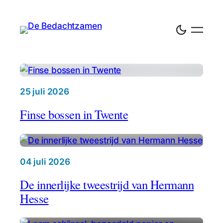
D
e
25 juli 2026
B
Finse bossen in Twente
e
d
a
04 juli 2026
c
De innerlijke tweestrijd van Hermann
h
Hesse
t