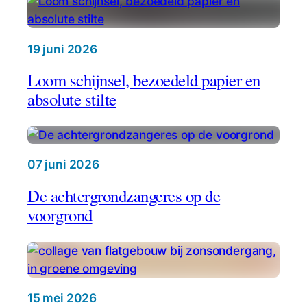
z
a
m
19 juni 2026
e
Loom schijnsel, bezoedeld papier en
n
absolute stilte
07 juni 2026
De achtergrondzangeres op de
voorgrond
15 mei 2026